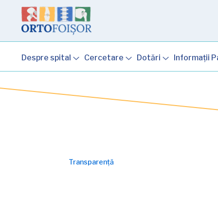
Skip to content
Skip to footer
Despre spital
Cercetare
Dotări
Informații P
Transparență